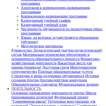
программах
Аннотация к коррекционно-развивающим
программам
Коррекционно-развивающие программы
Календарный учебный график
Календарный учебный план
Численность обучающихся по реализуемым образ.
программам
Языки, на которых осуществляется образование
(обучение)
Методические материалы
Руководство. Педагогический (научно-педагогический)
состав
Материально-техническое обеспечение и
оснащенность образовательного процесса
Финансово-
хозяйственная деятельность
Вакантные места для
приема (перевода)
Доступная среда
Международное
сотрудничество
Платные образовательные услуги
Стипендии и меры поддержки обучающихся
История
создания Центра
Противодействие коррупции
Образовательные стандарты
Муниципальное задание
ДЕЯТЕЛЬНОСТЬ
Основные направления деятельности центра
Школа
принимающих родителей
Федеральный проект
"Современная школа"
Групповые консультации для
родителей "Учимся растить с любовью"
Сообщество