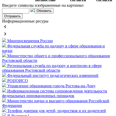
Введите символы изображенные на картинке:
Обновить
Информационные ресуры
keyboard_arrow_left
keyboard_arrow_right
Минпросвещения России
Федеральная служба по надзору в сфере образования и
науки
Министерство общего и профессионального образования
Ростовской области
Региональная служба по надзору и контролю в сфере
образования Ростовской области
Федеральный институт педагогических измерений
РОЦОИСО
Управление образования города Ростова-на-Дону
Информационная система сопровождения деятельности
федеральных инновационных прощадок
Министерство науки и высшего образования Российской
Федерации
Телефон доверия для детей, подростков и их родителей
Я-Родитель!