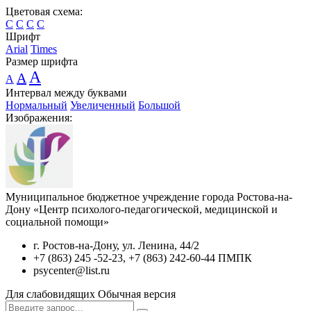
Цветовая схема:
C
C
C
C
Шрифт
Arial
Times
Размер шрифта
A
A
A
Интервал между буквами
Нормальный
Увеличенный
Большой
Изображения:
Муниципальное бюджетное учреждение города Ростова-на-
Дону «Центр психолого-педагогической, медицинской и
социальной помощи»
г. Ростов-на-Дону, ул. Ленина, 44/2
+7 (863) 245 -52-23, +7 (863) 242-60-44 ПМПК
psycenter@list.ru
Для слабовидящих
Обычная версия