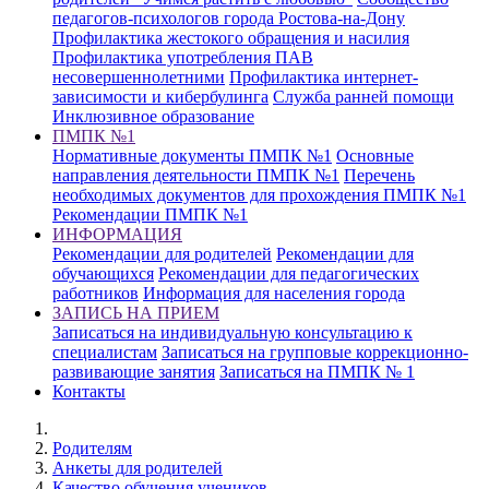
педагогов-психологов города Ростова-на-Дону
Профилактика жестокого обращения и насилия
Профилактика употребления ПАВ
несовершеннолетними
Профилактика интернет-
зависимости и кибербулинга
Служба ранней помощи
Инклюзивное образование
ПМПК №1
Нормативные документы ПМПК №1
Основные
направления деятельности ПМПК №1
Перечень
необходимых документов для прохождения ПМПК №1
Рекомендации ПМПК №1
ИНФОРМАЦИЯ
Рекомендации для родителей
Рекомендации для
обучающихся
Рекомендации для педагогических
работников
Информация для населения города
ЗАПИСЬ НА ПРИЕМ
Записаться на индивидуальную консультацию к
специалистам
Записаться на групповые коррекционно-
развивающие занятия
Записаться на ПМПК № 1
Контакты
Родителям
Анкеты для родителей
Качество обучения учеников