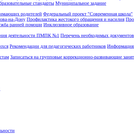
бразовательные стандарты
Муниципальное задание
имающих родителей
Федеральный проект "Современная школа"
това-на-Дону
Профилактика жестокого обращения и насилия
Про
жба ранней помощи
Инклюзивное образование
ения деятельности ПМПК №1
Перечень необходимых документо
ихся
Рекомендации для педагогических работников
Информация 
стам
Записаться на групповые коррекционно-развивающие заня
х
льности