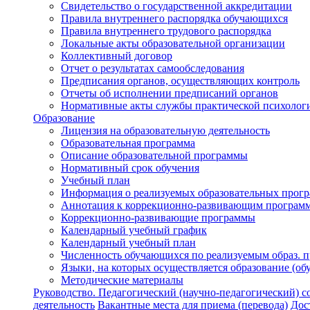
Свидетельство о государственной аккредитации
Правила внутреннего распорядка обучающихся
Правила внутреннего трудового распорядка
Локальные акты образовательной организации
Коллективный договор
Отчет о результатах самообследования
Предписания органов, осуществляющих контроль
Отчеты об исполнении предписаний органов
Нормативные акты службы практической психолог
Образование
Лицензия на образовательную деятельность
Образовательная программа
Описание образовательной программы
Нормативный срок обучения
Учебный план
Информация о реализуемых образовательных прог
Аннотация к коррекционно-развивающим програм
Коррекционно-развивающие программы
Календарный учебный график
Календарный учебный план
Численность обучающихся по реализуемым образ. 
Языки, на которых осуществляется образование (об
Методические материалы
Руководство. Педагогический (научно-педагогический) с
деятельность
Вакантные места для приема (перевода)
Дос