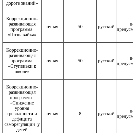
дороге знаний»
Коррекционно-
развивающая
н
очная
50
русский
программа
предус
«Познавайка»
Коррекционно-
развивающая
н
программа
очная
50
русский
предус
«Ступеньки к
школе»
Коррекционно-
развивающая
программа
«Снижение
уровня
н
тревожности и
очная
8
русский
предус
дефицита
саморегуляции у
детей