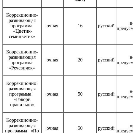
Коррекционно-
развивающая
н
программа
очная
16
русский
предус
«Цветик-
семицветик»
Коррекционно-
развивающая
н
очная
20
русский
программа
предус
«Речевичок»
Коррекционно-
развивающая
н
программа
очная
50
русский
предус
«Говори
правильно»
Коррекционно-
развивающая
н
очная
50
русский
программа «По
предус