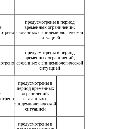
предусмотрены в период
е
временных ограничений,
мотрено
связанных с эпидемиологической
ситуацией
предусмотрены в период
е
временных ограничений,
мотрено
связанных с эпидемиологической
ситуацией
предусмотрены в
период временных
е
ограничений,
отрено
связанных с
эпидемиологической
ситуацией
предусмотрены в