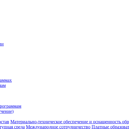
ии
раммах
мам
программам
учение)
остав
Материально-техническое обеспечение и оснащенность обр
тупная среда
Международное сотрудничество
Платные образова