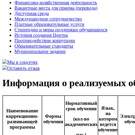
Финансово-хозяйственная деятельность
Вакантные места для приема (перевода)
Доступная среда
Международное сотрудничество
Платные образовательные услуги
Стипендии и меры поддержки обучающихся
История создания Центра
Противодействие коррупции
Образовательные стандарты
Муниципальное задание
Мы в соцсетях
Оставить отзыв
Информация о реализуемых о
Нормативный
Язык,
срок обучения
Наименование
на
коррекционно-
Формы
Элект
(к
ол-во
котором
развивающей
обучения
обуч
академических
ведется
программы
обучение
час.)