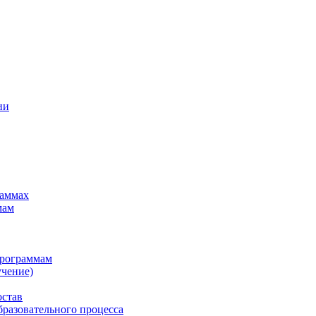
ии
раммах
мам
программам
учение)
остав
бразовательного процесса