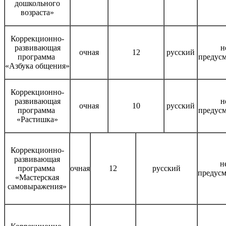
дошкольного
возраста»
Коррекционно-
развивающая
н
очная
12
русский
программа
предус
«Азбука общения»
Коррекционно-
развивающая
н
очная
10
русский
программа
предус
«Растишка»
Коррекционно-
развивающая
н
программа
очная
12
русский
предусм
«Мастерская
самовыражения»