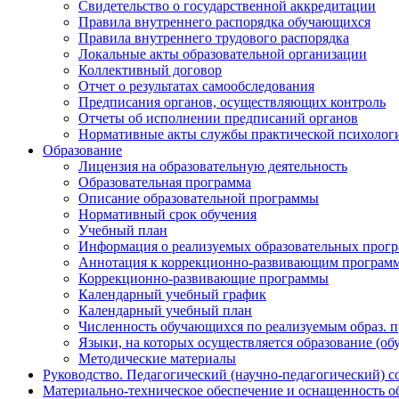
Свидетельство о государственной аккредитации
Правила внутреннего распорядка обучающихся
Правила внутреннего трудового распорядка
Локальные акты образовательной организации
Коллективный договор
Отчет о результатах самообследования
Предписания органов, осуществляющих контроль
Отчеты об исполнении предписаний органов
Нормативные акты службы практической психолог
Образование
Лицензия на образовательную деятельность
Образовательная программа
Описание образовательной программы
Нормативный срок обучения
Учебный план
Информация о реализуемых образовательных прог
Аннотация к коррекционно-развивающим програм
Коррекционно-развивающие программы
Календарный учебный график
Календарный учебный план
Численность обучающихся по реализуемым образ. 
Языки, на которых осуществляется образование (об
Методические материалы
Руководство. Педагогический (научно-педагогический) с
Материально-техническое обеспечение и оснащенность о