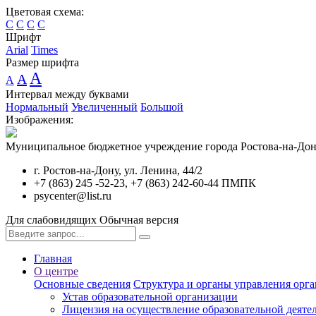
Цветовая схема:
C
C
C
C
Шрифт
Arial
Times
Размер шрифта
A
A
A
Интервал между буквами
Нормальный
Увеличенный
Большой
Изображения:
Муниципальное бюджетное учреждение города Ростова-на-Дон
г. Ростов-на-Дону, ул. Ленина, 44/2
+7 (863) 245 -52-23, +7 (863) 242-60-44 ПМПК
psycenter@list.ru
Для слабовидящих
Обычная версия
Главная
О центре
Основные сведения
Структура и органы управления орг
Устав образовательной организации
Лицензия на осуществление образовательной деяте